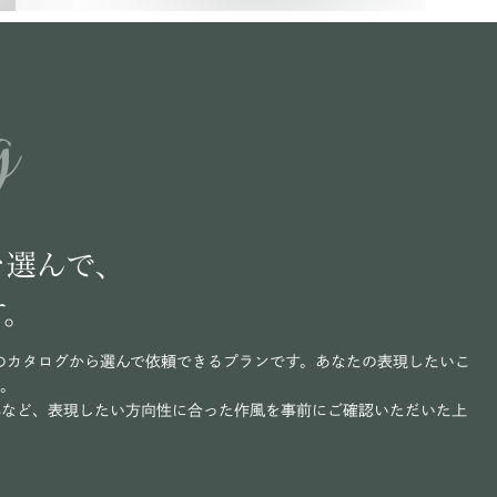
g
を選んで、
す。
のカタログから選んで依頼できるプランです。あなたの表現したいこ
い。
写など、表現したい方向性に合った作風を事前にご確認いただいた上