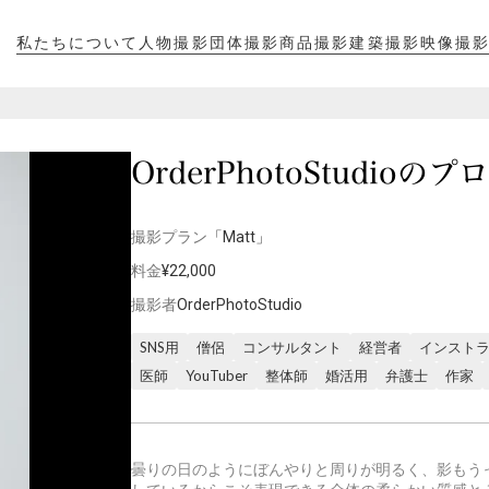
私たちについて
人物撮影
団体撮影
商品撮影
建築撮影
映像撮
私たちについて
人物撮影
団体撮影
商品撮影
建築撮影
映像撮
OrderPhotoStudio
撮影プラン
「Matt」
料金
¥22,000
撮影者
OrderPhotoStudio
SNS用
僧侶
コンサルタント
経営者
インスト
医師
YouTuber
整体師
婚活用
弁護士
作家
曇りの日のようにぼんやりと周りが明るく、影もう