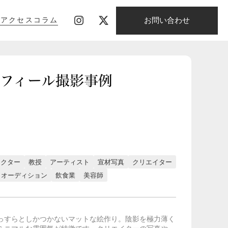
お問い合わせ
影
アクセス
コラム
影
アクセス
コラム
のプロフィール撮影事例
ラクター
教授
アーティスト
宣材写真
クリエイター
オーディション
飲食業
美容師
っすらとしかつかないマットな絵作り。陰影を極力薄く