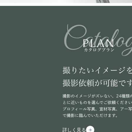
Catalo
PLAN
カタログプラン
撮りたいイメージ
撮影依頼が可能で
撮影のイメージがズレない、24種類
とに近いものを選んでご依頼くださ
プロフィール写真、宣材写真、アー
で撮影に臨んでいただけます。
詳しく見る
arrow_forward
arrow_forward