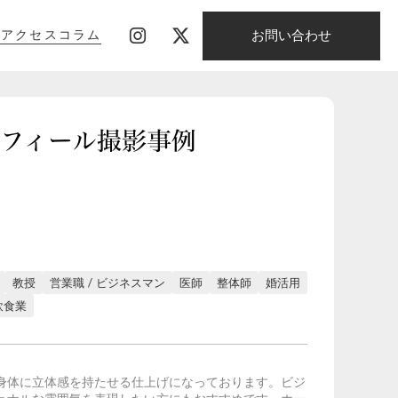
お問い合わせ
影
アクセス
コラム
影
アクセス
コラム
のプロフィール撮影事例
教授
営業職 / ビジネスマン
医師
整体師
婚活用
飲食業
身体に立体感を持たせる仕上げになっております。ビジ