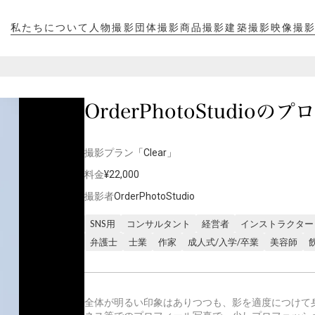
私たちについて
人物撮影
団体撮影
商品撮影
建築撮影
映像撮
私たちについて
人物撮影
団体撮影
商品撮影
建築撮影
映像撮
OrderPhotoStudio
撮影プラン
「Clear」
料金
¥22,000
撮影者
OrderPhotoStudio
SNS用
コンサルタント
経営者
インストラクター
弁護士
士業
作家
成人式/入学/卒業
美容師
全体が明るい印象はありつつも、影を適度につけて