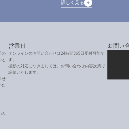
詳しく見る
arrow_forward
arrow_forward
詳しく見る
営業日
お問い
前の
オンラインのお問い合わせは24時間365日受付可能で
つと
す。
撮影の対応につきましては、お問い合わせ内容次第で
調整いたします。
させ
いた
り込