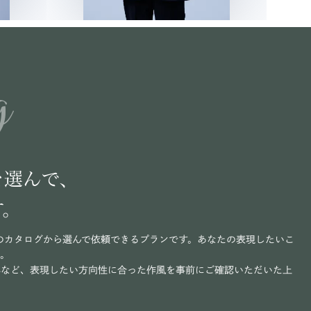
g
を選んで、
す。
のカタログから選んで依頼できるプランです。あなたの表現したいこ
い。
写など、表現したい方向性に合った作風を事前にご確認いただいた上