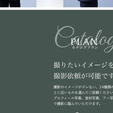
Catalo
PLAN
カタログプラン
撮りたいイメージ
撮影依頼が可能で
撮影のイメージがズレない、24種類
とに近いものを選んでご依頼くださ
プロフィール写真、宣材写真、アー
で撮影に臨んでいただけます。