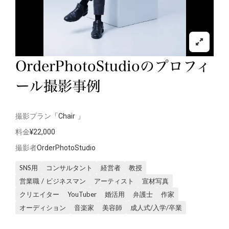
OrderPhotoStudioのプロフィ
ール撮影事例
撮影プラン
「Chair 」
料金
¥22,000
撮影者
OrderPhotoStudio
SNS用
コンサルタント
経営者
教授
営業職 / ビジネスマン
アーティスト
宣材写真
クリエイター
YouTuber
婚活用
弁護士
作家
オーディション
音楽家
美容師
成人式/入学/卒業