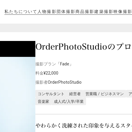
私たちについて
人物撮影
団体撮影
商品撮影
建築撮影
映像撮
私たちについて
人物撮影
団体撮影
商品撮影
建築撮影
映像撮
OrderPhotoStudio
撮影プラン
「Fade」
料金
¥22,000
撮影者
OrderPhotoStudio
コンサルタント
経営者
営業職 / ビジネスマン
音楽家
成人式/入学/卒業
やわらかく洗練された印象を与えるスタ