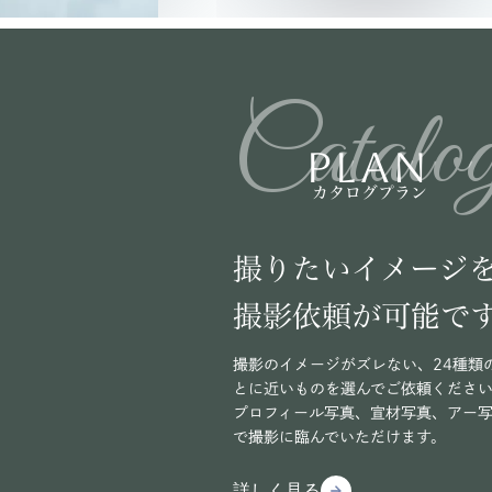
Catalo
PLAN
カタログプラン
撮りたいイメージ
撮影依頼が可能で
撮影のイメージがズレない、24種類
とに近いものを選んでご依頼くださ
プロフィール写真、宣材写真、アー
で撮影に臨んでいただけます。
詳しく見る
arrow_forward
arrow_forward