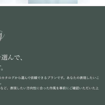
g
を選んで、
す。
のカタログから選んで依頼できるプランです。あなたの表現したいこ
い。
写など、表現したい方向性に合った作風を事前にご確認いただいた上