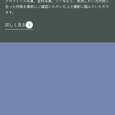
プロフィール写真、宣材写真、アー写など、表現したい方向性に
合った作風を事前にご確認いただいた上で撮影に臨んでいただけ
ます。
詳しく見る
arrow_forward
arrow_forward
詳しく見る