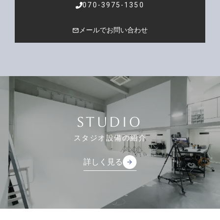
070-3975-1350
メールでお問い合わせ
mail_outline
STUDIO
スタジオ設備の紹介
詳しく見る
arrow_forward
arrow_forward
詳しく見る