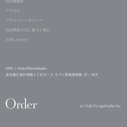
会社概要
アクセス
プライバシーポリシー
特定商取引法に基づく表記
お問い合わせ
OPS | OrderPhotoStudio
東京都江東区常盤１丁目９−３ セブン倶楽部常盤 1F / B1F
©︎ OrderDesignStudio Inc.