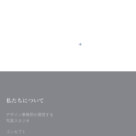
ACCESS
スタジオへのアクセス
詳しく見る
arrow_forward
arrow_forward
詳しく見る
私たちについて
デザイン事務所が運営する
写真スタジオ
コンセプト