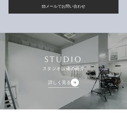
メールでお問い合わせ
mail_outline
STUDIO
スタジオ設備の紹介
詳しく見る
arrow_forward
arrow_forward
詳しく見る