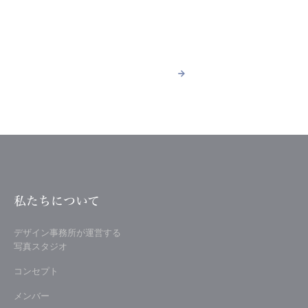
ACCESS
スタジオへのアクセス
詳しく見る
arrow_forward
arrow_forward
詳しく見る
私たちについて
デザイン事務所が運営する
写真スタジオ
コンセプト
メンバー