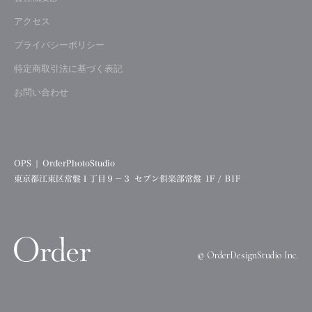
アクセス
プライバシーポリシー
特定商取引法に基づく表記
お問い合わせ
OPS | OrderPhotoStudio
東京都江東区常盤１丁目９−３ セブン倶楽部常盤 1F / B1F
©︎ OrderDesignStudio Inc.