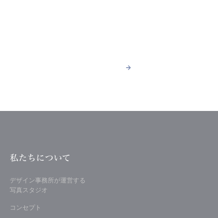
ACCESS
スタジオへのアクセス
詳しく見る
arrow_forward
arrow_forward
詳しく見る
私たちについて
デザイン事務所が運営する
写真スタジオ
コンセプト