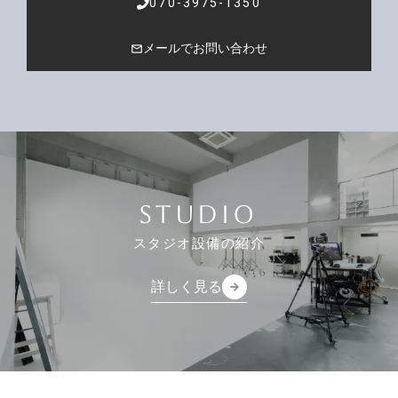
070-3975-1350
メールでお問い合わせ
mail_outline
STUDIO
スタジオ設備の紹介
詳しく見る
arrow_forward
arrow_forward
詳しく見る