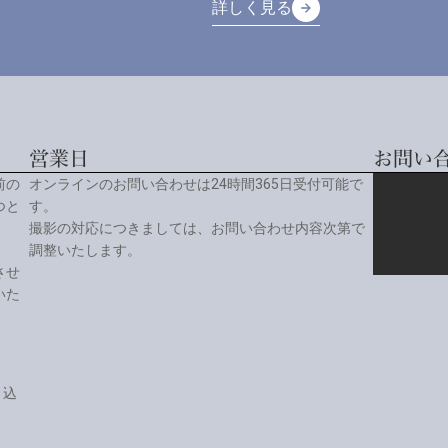
詳しく見る
arrow_forward
arrow_forward
詳しく見る
営業日
お問い
前の
オンラインのお問い合わせは24時間365日受付可能で
つと
す。
撮影の対応につきましては、お問い合わせ内容次第で
調整いたします。
させ
いた
り込