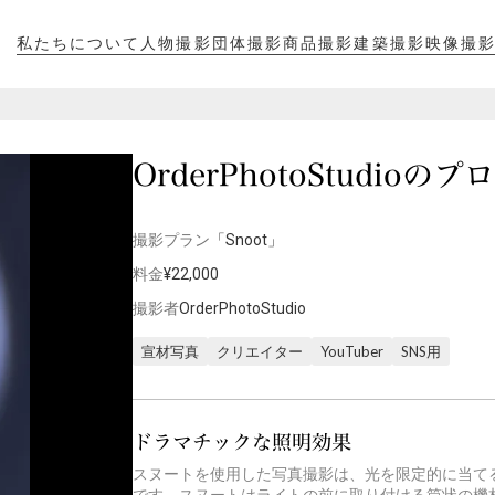
私たちについて
人物撮影
団体撮影
商品撮影
建築撮影
映像撮
私たちについて
人物撮影
団体撮影
商品撮影
建築撮影
映像撮
OrderPhotoStudio
撮影プラン
「Snoot」
料金
¥22,000
撮影者
OrderPhotoStudio
宣材写真
クリエイター
YouTuber
SNS用
ドラマチックな照明効果
スヌートを使用した写真撮影は、光を限定的に当て