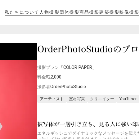
私たちについて
人物撮影
団体撮影
商品撮影
建築撮影
映像撮
私たちについて
人物撮影
団体撮影
商品撮影
建築撮影
映像撮
OrderPhotoStudio
撮影プラン
「COLOR PAPER」
料金
¥22,000
撮影者
OrderPhotoStudio
アーティスト
宣材写真
クリエイター
YouTuber
被写体が一層引き立ち、見る人に強い印
エネルギッシュでダイナミックなメッセージを伝え