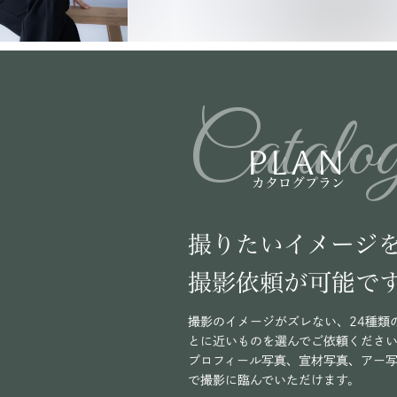
Catalo
PLAN
カタログプラン
撮りたいイメージ
撮影依頼が可能で
撮影のイメージがズレない、24種類
とに近いものを選んでご依頼くださ
プロフィール写真、宣材写真、アー
で撮影に臨んでいただけます。