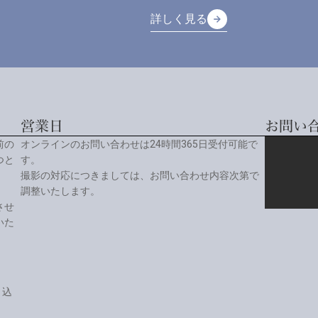
詳しく見る
arrow_forward
arrow_forward
詳しく見る
営業日
お問い
前の
オンラインのお問い合わせは24時間365日受付可能で
つと
す。
撮影の対応につきましては、お問い合わせ内容次第で
調整いたします。
させ
いた
り込