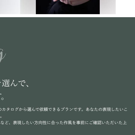
g
を選んで、
す。
のカタログから選んで依頼できるプランです。あなたの表現したいこ
い。
写など、表現したい方向性に合った作風を事前にご確認いただいた上