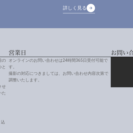
詳しく見る
arrow_forward
arrow_forward
詳しく見る
営業日
お問い
前の
オンラインのお問い合わせは24時間365日受付可能で
つと
す。
撮影の対応につきましては、お問い合わせ内容次第で
調整いたします。
させ
いた
り込