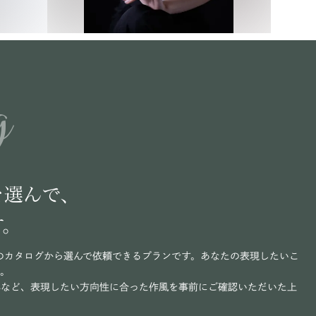
g
を選んで、
す。
のカタログから選んで依頼できるプランです。あなたの表現したいこ
い。
写など、表現したい方向性に合った作風を事前にご確認いただいた上