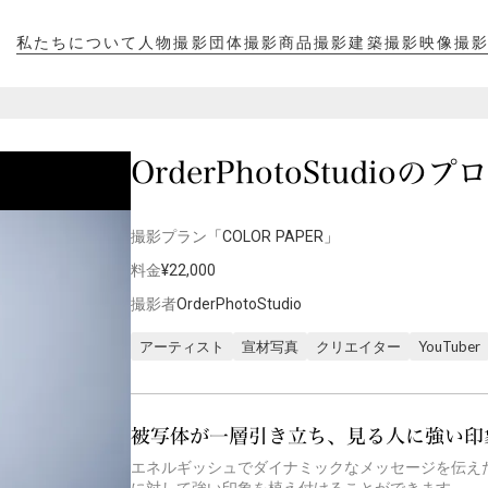
私たちについて
人物撮影
団体撮影
商品撮影
建築撮影
映像撮
私たちについて
人物撮影
団体撮影
商品撮影
建築撮影
映像撮
OrderPhotoStudio
撮影プラン
「COLOR PAPER」
料金
¥22,000
撮影者
OrderPhotoStudio
アーティスト
宣材写真
クリエイター
YouTuber
被写体が一層引き立ち、見る人に強い印
エネルギッシュでダイナミックなメッセージを伝え