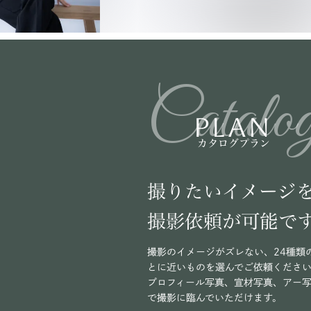
Catalo
PLAN
カタログプラン
撮りたいイメージ
撮影依頼が可能で
撮影のイメージがズレない、24種類
とに近いものを選んでご依頼くださ
プロフィール写真、宣材写真、アー
で撮影に臨んでいただけます。