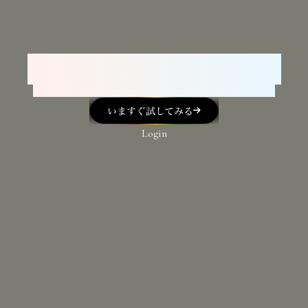
Professional portrait with AI
プロの撮影スタジオが作った、高品質AIフォトスタジオ。
いますぐ試してみる
Login