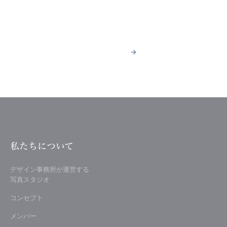
ACCESS
スタジオへのアクセス
詳しく見る
arrow_forward
arrow_forward
詳しく見る
私たちについて
デザイン事務所が運営する
写真スタジオ
コンセプト
メンバー