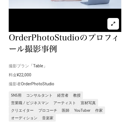
OrderPhotoStudioのプロフィ
ール撮影事例
撮影プラン
「Table」
料金
¥22,000
撮影者
OrderPhotoStudio
SNS用
コンサルタント
経営者
教授
営業職 / ビジネスマン
アーティスト
宣材写真
クリエイター
プロコーチ
医師
YouTuber
作家
オーディション
音楽家