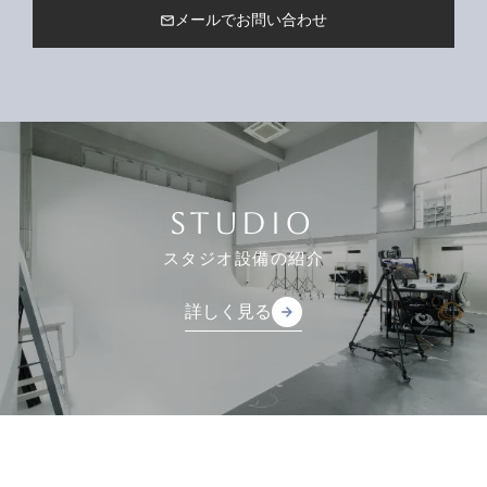
メールでお問い合わせ
mail_outline
STUDIO
スタジオ設備の紹介
詳しく見る
arrow_forward
arrow_forward
詳しく見る