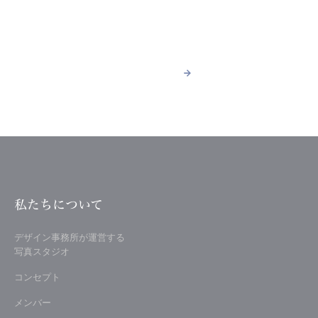
ACCESS
スタジオへのアクセス
詳しく見る
arrow_forward
arrow_forward
詳しく見る
私たちについて
デザイン事務所が運営する
写真スタジオ
コンセプト
メンバー