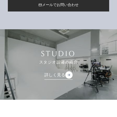
メールでお問い合わせ
mail_outline
STUDIO
スタジオ設備の紹介
詳しく見る
arrow_forward
arrow_forward
詳しく見る