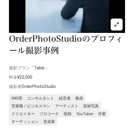
OrderPhotoStudioのプロフィ
ール撮影事例
撮影プラン
「Table」
料金
¥22,000
撮影者
OrderPhotoStudio
SNS用
コンサルタント
経営者
教授
営業職 / ビジネスマン
アーティスト
宣材写真
クリエイター
プロコーチ
医師
YouTuber
作家
オーディション
音楽家