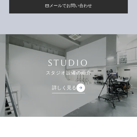
メールでお問い合わせ
mail_outline
STUDIO
スタジオ設備の紹介
詳しく見る
arrow_forward
arrow_forward
詳しく見る