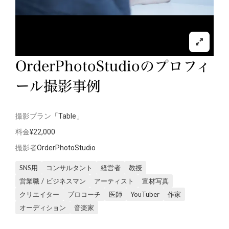
OrderPhotoStudioのプロフィ
ール撮影事例
撮影プラン
「Table」
料金
¥22,000
撮影者
OrderPhotoStudio
SNS用
コンサルタント
経営者
教授
営業職 / ビジネスマン
アーティスト
宣材写真
クリエイター
プロコーチ
医師
YouTuber
作家
オーディション
音楽家