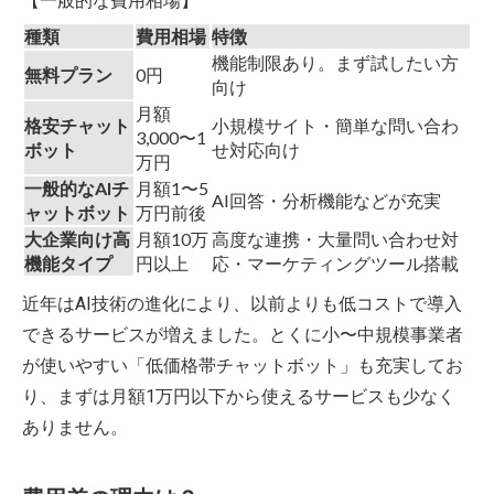
【一般的な費用相場】
種類
費用相場
特徴
機能制限あり。まず試したい方
無料プラン
0円
向け
月額
格安チャット
小規模サイト・簡単な問い合わ
3,000〜1
ボット
せ対応向け
万円
一般的なAIチ
月額1〜5
AI回答・分析機能などが充実
ャットボット
万円前後
大企業向け高
月額10万
高度な連携・大量問い合わせ対
機能タイプ
円以上
応・マーケティングツール搭載
近年はAI技術の進化により、以前よりも低コストで導入
できるサービスが増えました。とくに小〜中規模事業者
が使いやすい「低価格帯チャットボット」も充実してお
り、まずは月額1万円以下から使えるサービスも少なく
ありません。