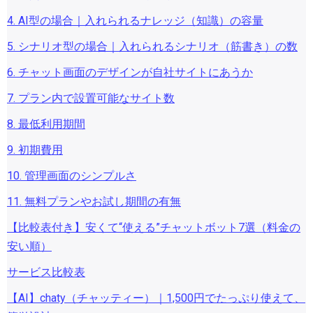
4. AI型の場合｜入れられるナレッジ（知識）の容量
5. シナリオ型の場合｜入れられるシナリオ（筋書き）の数
6. チャット画面のデザインが自社サイトにあうか
7. プラン内で設置可能なサイト数
8. 最低利用期間
9. 初期費用
10. 管理画面のシンプルさ
11. 無料プランやお試し期間の有無
【比較表付き】安くて“使える”チャットボット7選（料金の
安い順）
サービス比較表
【AI】chaty（チャッティー）｜1,500円でたっぷり使えて、