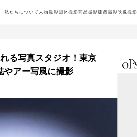
私たちについて
人物撮影
団体撮影
商品撮影
建築撮影
映像撮
私たちについて
人物撮影
団体撮影
商品撮影
建築撮影
映像撮
れる写真スタジオ！東京
ioで雑誌やアー写風に撮影