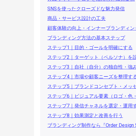
SNSを使ったクローズドな魅力発信
商品・サービス設計の工夫
顧客体験の向上・インナーブランディン
ブランディング方法の基本ステップ
ステップ1｜目的・ゴールを明確にする
ステップ2｜ターゲット（ペルソナ）を
ステップ3｜自社（自分）の独自性・強
ステップ4｜市場や顧客ニーズを整理す
ステップ5｜ブランドコンセプト・メッ
ステップ6｜ビジュアル要素（ロゴ・色
ステップ7｜発信チャネルを選定・運用
ステップ8｜効果測定と改善を行う
ブランディング制作なら『Order Design S