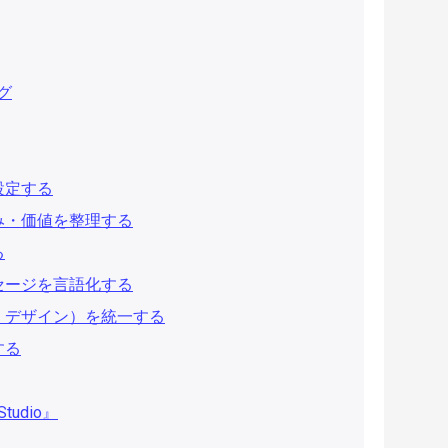
グ
設定する
み・価値を整理する
る
セージを言語化する
・デザイン）を統一する
する
tudio』