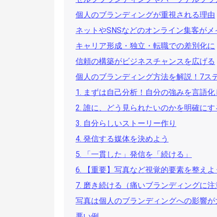
個人のブランディングが重視される理由
ネットやSNSなどのオンライン集客がメ
キャリア形成・独立・転職での差別化に
信頼の構築がビジネスチャンスを広げる
個人のブランディング方法を解説！7ス
1. まずは自己分析！自分の強みを言語
2. 誰に、どう見られたいのかを明確にす
3. 自分らしいストーリー作り
4. 発信する媒体を決めよう
5. 「一貫した」発信を「続ける」
6. 【重要】写真など視覚的要素を整えよ
7. 磨き続ける（痛いブランディングに注
写真は個人のブランディングへの影響が
悪い例