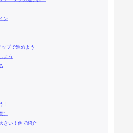
イン
テップで進めよう
化しよう
る
う！
意）
大きい！例で紹介