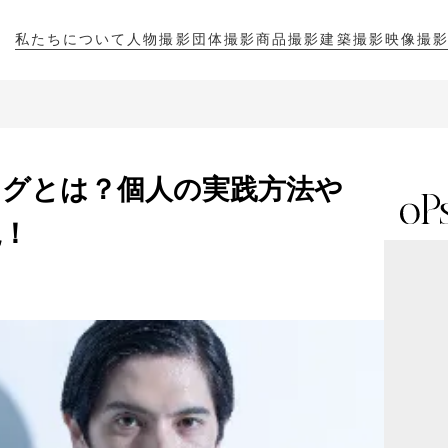
私たちについて
人物撮影
団体撮影
商品撮影
建築撮影
映像撮
私たちについて
人物撮影
団体撮影
商品撮影
建築撮影
映像撮
グとは？個人の実践方法や
説！